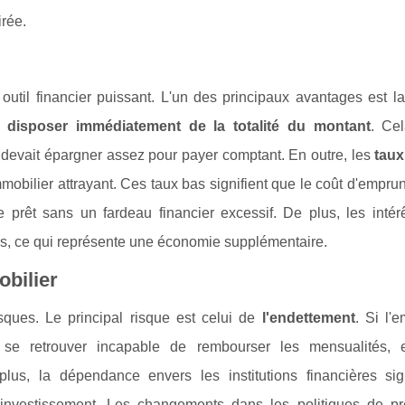
irée.
util financier puissant. L'un des principaux avantages est la
 disposer immédiatement de la totalité du montant
. Ce
n devait épargner assez pour payer comptant. En outre, les
taux
mobilier attrayant. Ces taux bas signifient que le coût d'emprun
e prêt sans un fardeau financier excessif. De plus, les intér
ys, ce qui représente une économie supplémentaire.
obilier
sques. Le principal risque est celui de
l'endettement
. Si l'
ait se retrouver incapable de rembourser les mensualités, e
plus, la dépendance envers les institutions financières sig
 investissement. Les changements dans les politiques de pr