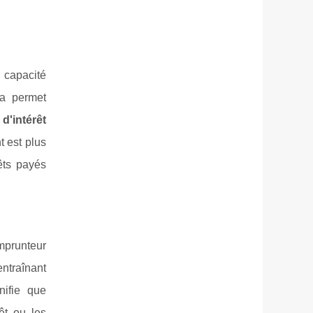
 capacité
la permet
 d'intérêt
t est plus
êts payés
emprunteur
ntraînant
nifie que
êt ou les