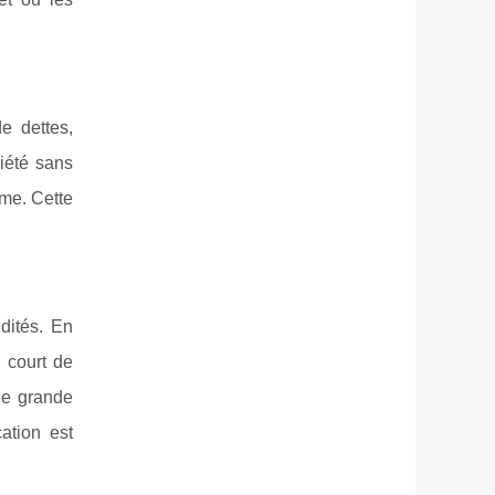
e dettes,
iété sans
rme. Cette
dités. En
 court de
ne grande
ation est