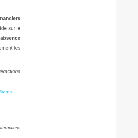
inanciers
ide sur le
l'absence
sement les
teractions
Sterne-
nteractions